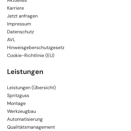
Aktuelles
Karriere
Jetzt anfragen
Impressum
Daten­schutz
AVL
Hinweis­ge­ber­schutz­gesetz
Cookie-Richt­­linie (EU)
Leistungen
Leistungen (Übersicht)
Spritzguss
Montage
Werkzeugbau
Automa­ti­sierung
Quali­täts­ma­nagement