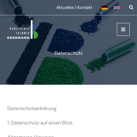
Zum
Aktuelles
|
Kontakt
Inhalt
springen
Daten­schutz
Datenschutz­erklärung
1. Daten­schutz auf einen Blick