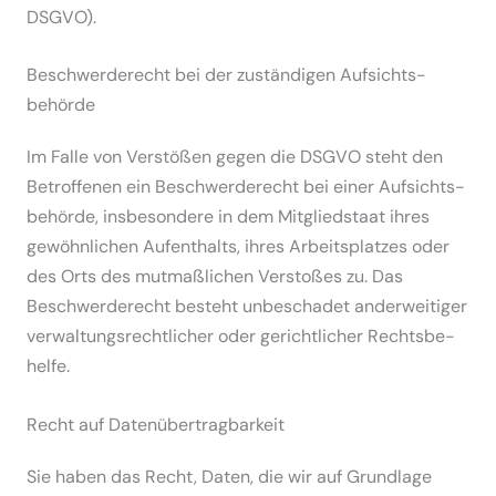
DSGVO).
Beschwerde­recht bei der zustän­digen Aufsichts­
behörde
Im Falle von Verstößen gegen die DSGVO steht den
Betrof­fenen ein Beschwer­de­recht bei einer Aufsichts­
be­hörde, insbe­sondere in dem Mitglied­staat ihres
gewöhn­lichen Aufent­halts, ihres Arbeits­platzes oder
des Orts des mutmaß­lichen Verstoßes zu. Das
Beschwer­de­recht besteht unbeschadet ander­wei­tiger
verwal­tungs­recht­licher oder gericht­licher Rechts­be­
helfe.
Recht auf Daten­übertrag­barkeit
Sie haben das Recht, Daten, die wir auf Grundlage