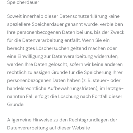
Speicher­dauer
Soweit innerhalb dieser Daten­schutz­er­klärung keine
spezi­ellere Speicher­dauer genannt wurde, verbleiben
Ihre perso­nen­be­zo­genen Daten bei uns, bis der Zweck
für die Daten­ver­ar­beitung entfällt. Wenn Sie ein
berech­tigtes Löscher­suchen geltend machen oder
eine Einwil­ligung zur Daten­ver­ar­beitung wider­rufen,
werden Ihre Daten gelöscht, sofern wir keine anderen
rechtlich zuläs­sigen Gründe für die Speicherung Ihrer
perso­nen­be­zo­genen Daten haben (z. B. steuer- oder
handels­recht­liche Aufbe­wah­rungs­fristen); im letzt­ge­
nannten Fall erfolgt die Löschung nach Fortfall dieser
Gründe.
Allge­meine Hinweise zu den Rechts­grund­lagen der
Daten­ver­ar­beitung auf dieser Website