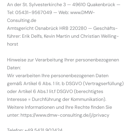
An der St. Sylves­ter­kirche 3 — 49610 Quaken­brück —
Tel: 05431–9567049 — Web: www.DMW-
Consulting.de
Amtsge­richt Osnabrück HRB 220280 — Geschäfts­
führer: Erik Delfs, Kevin Martin und Christian Welling­
horst
Hinweise zur Verar­beitung Ihrer perso­nen­be­zo­genen
Daten:
Wir verar­beiten Ihre perso­nen­be­zo­genen Daten
gemäß Artikel 6 Abs. 1 lit. b DSGVO (Vertrags­er­füllung)
oder Artikel 6 Abs.1 lit.f DSGVO (berech­tigtes
Interesse = Durch­führung der Kommu­ni­kation).
Weitere Infor­ma­tionen und Ihre Rechte finden Sie
unter: https://www.dmw-consulting.de/j/privacy
Telefon: +49 5431 902424