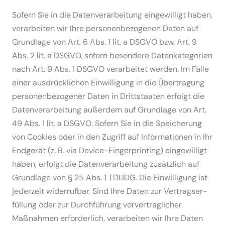
Sofern Sie in die Daten­ver­ar­beitung einge­willigt haben,
verar­beiten wir Ihre perso­nen­be­zo­genen Daten auf
Grundlage von Art. 6 Abs. 1 lit. a DSGVO bzw. Art. 9
Abs. 2 lit. a DSGVO, sofern besondere Daten­ka­te­gorien
nach Art. 9 Abs. 1 DSGVO verar­beitet werden. Im Falle
einer ausdrück­lichen Einwil­ligung in die Übertragung
perso­nen­be­zo­gener Daten in Dritt­staaten erfolgt die
Daten­ver­ar­beitung außerdem auf Grundlage von Art.
49 Abs. 1 lit. a DSGVO. Sofern Sie in die Speicherung
von Cookies oder in den Zugriff auf Infor­ma­tionen in Ihr
Endgerät (z. B. via Device-Finger­printing) einge­willigt
haben, erfolgt die Daten­ver­ar­beitung zusätzlich auf
Grundlage von § 25 Abs. 1 TDDDG. Die Einwil­ligung ist
jederzeit wider­rufbar. Sind Ihre Daten zur Vertrags­er­
füllung oder zur Durch­führung vorver­trag­licher
Maßnahmen erfor­derlich, verar­beiten wir Ihre Daten