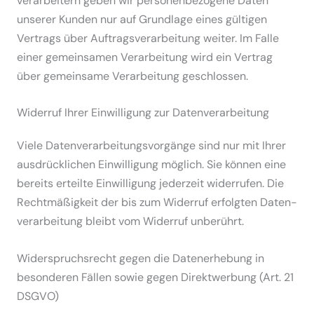
ver­ar­beitern geben wir perso­nen­be­zogene Daten
unserer Kunden nur auf Grundlage eines gültigen
Vertrags über Auftrags­ver­ar­beitung weiter. Im Falle
einer gemein­samen Verar­beitung wird ein Vertrag
über gemeinsame Verar­beitung geschlossen.
Widerruf Ihrer Einwil­ligung zur Daten­ver­ar­beitung
Viele Daten­ver­ar­bei­tungs­vor­gänge sind nur mit Ihrer
ausdrück­lichen Einwil­ligung möglich. Sie können eine
bereits erteilte Einwil­ligung jederzeit wider­rufen. Die
Recht­mä­ßigkeit der bis zum Widerruf erfolgten Daten­
ver­ar­beitung bleibt vom Widerruf unberührt.
Wider­spruchs­recht gegen die Daten­er­hebung in
beson­deren Fällen sowie gegen Direkt­werbung (Art. 21
DSGVO)