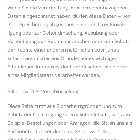
Wenn Sie die Verar­beitung Ihrer perso­nen­be­zo­genen
Daten einge­schränkt haben, dürfen diese Daten – von
ihrer Speicherung abgesehen – nur mit Ihrer Einwil­
ligung oder zur Geltend­ma­chung, Ausübung oder
Vertei­digung von Rechts­an­sprüchen oder zum Schutz
der Rechte einer anderen natür­lichen oder juris­ti­
schen Person oder aus Gründen eines wichtigen
öffent­lichen Inter­esses der Europäi­schen Union oder
eines Mitglied­staats verar­beitet werden.
SSL- bzw. TLS-Verschlüs­selung
Diese Seite nutzt aus Sicher­heits­gründen und zum
Schutz der Übertragung vertrau­licher Inhalte, wie zum
Beispiel Bestel­lungen oder Anfragen, die Sie an uns als
Seiten­be­treiber senden, eine SSL- bzw. TLS-
Verschlüs­selung. Eine verschlüs­selte Verbindung