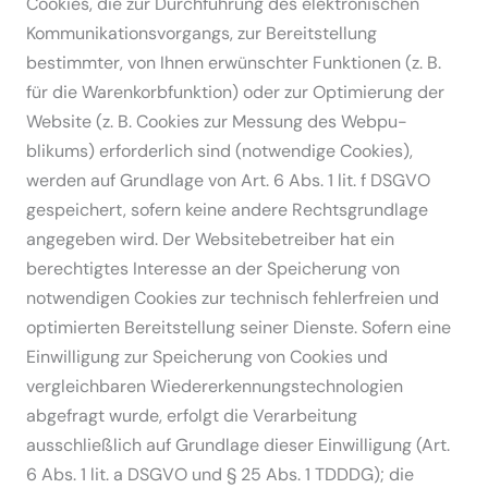
Cookies, die zur Durch­führung des elektro­ni­schen
Kommu­ni­ka­ti­ons­vor­gangs, zur Bereit­stellung
bestimmter, von Ihnen erwünschter Funktionen (z. B.
für die Waren­korb­funktion) oder zur Optimierung der
Website (z. B. Cookies zur Messung des Webpu­
blikums) erfor­derlich sind (notwendige Cookies),
werden auf Grundlage von Art. 6 Abs. 1 lit. f DSGVO
gespei­chert, sofern keine andere Rechts­grundlage
angegeben wird. Der Website­be­treiber hat ein
berech­tigtes Interesse an der Speicherung von
notwen­digen Cookies zur technisch fehler­freien und
optimierten Bereit­stellung seiner Dienste. Sofern eine
Einwil­ligung zur Speicherung von Cookies und
vergleich­baren Wieder­erken­nungs­tech­no­logien
abgefragt wurde, erfolgt die Verar­beitung
ausschließlich auf Grundlage dieser Einwil­ligung (Art.
6 Abs. 1 lit. a DSGVO und § 25 Abs. 1 TDDDG); die