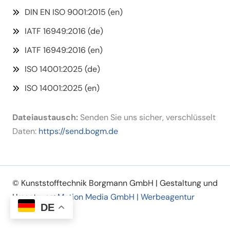
DIN EN ISO 9001:2015 (en)
IATF 16949:2016 (de)
IATF 16949:2016 (en)
ISO 14001:2025 (de)
ISO 14001:2025 (en)
Dateiaustausch:
Senden Sie uns sicher, verschlüsselt
Daten:
https://send.bogm.de
© Kunststofftechnik Borgmann GmbH | Gestaltung und
Umsetzung:
Motion Media GmbH | Werbeagentur
DE
Osnabrück