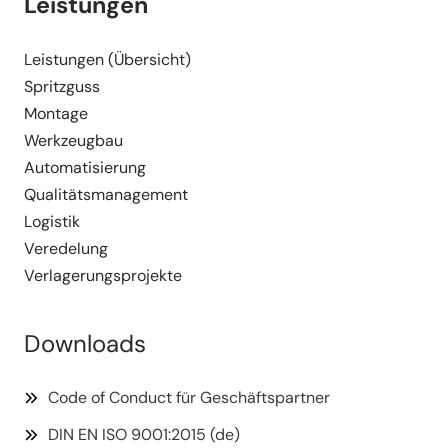
Leistungen
Leistungen (Übersicht)
Spritzguss
Montage
Werkzeugbau
Automa­ti­sierung
Quali­täts­ma­nagement
Logistik
Veredelung
Verla­ge­rungs­pro­jekte
Downloads
Code of Conduct für Geschäftspartner
DIN EN ISO 9001:2015 (de)