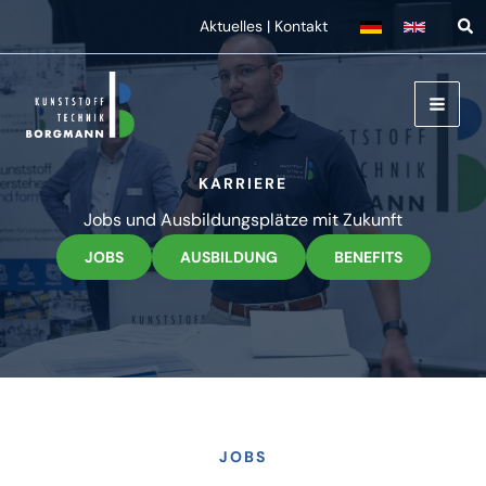
Zum
Aktuelles
|
Kontakt
Inhalt
springen
KARRIERE
Jobs und Ausbil­dungs­plätze mit Zukunft
JOBS
AUSBILDUNG
BENEFITS
JOBS