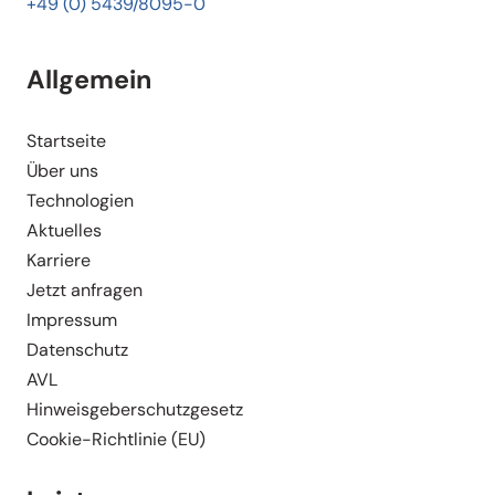
+49 (0) 5439/8095-0
Allgemein
Start­seite
Über uns
Techno­logien
Aktuelles
Karriere
Jetzt anfragen
Impressum
Daten­schutz
AVL
Hinweis­ge­ber­schutz­gesetz
Cookie-Richt­­linie (EU)