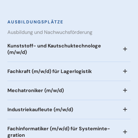
AUSBIL­DUNGS­PLÄTZE
Ausbildung und Nachwuchs­för­derung
Kunst­stoff- und Kautschuk­tech­nologe
(m/w/d)
Fachkraft (m/w/d) für Lager­lo­gistik
Mecha­tro­niker (m/w/d)
Indus­trie­kauf­leute (m/w/d)
Fachin­for­ma­tiker (m/w/d) für System­in­te­
gration