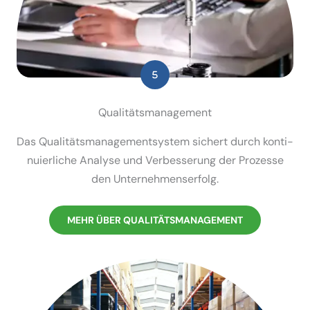
Quali­täts­ma­nagement
Das Quali­täts­ma­nage­ment­system sichert durch konti­
nu­ier­liche Analyse und Verbes­serung der Prozesse
den Unter­neh­mens­erfolg.
MEHR ÜBER QUALI­TÄTS­MA­NAGEMENT