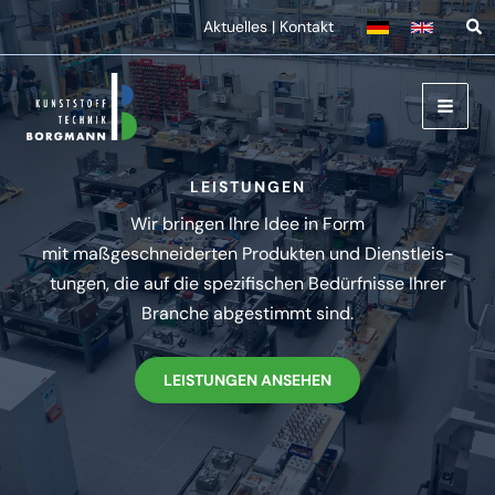
Zum
Aktuelles
|
Kontakt
Inhalt
springen
LEISTUNGEN
Wir bringen Ihre Idee in Form
mit maßge­schnei­derten Produkten und Dienst­leis­
tungen, die auf die spezi­fi­schen Bedürf­nisse Ihrer
Branche abgestimmt sind.
LEISTUNGEN ANSEHEN