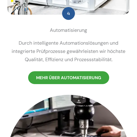
Automa­ti­sierung
Durch intel­li­gente Automa­ti­ons­lö­sungen und
integrierte Prüfpro­zesse gewähr­leisten wir höchste
Qualität, Effizienz und Prozess­sta­bi­lität.
MEHR ÜBER AUTOMA­TI­SIERUNG