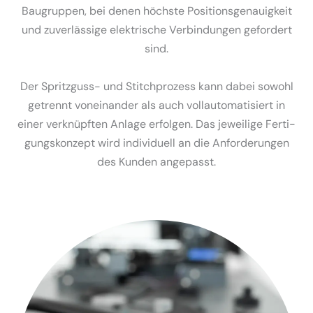
Baugruppen, bei denen höchste Positi­ons­ge­nau­igkeit
und zuver­lässige elektrische Verbin­dungen gefordert
sind.
Der Spritzguss- und Stitch­prozess kann dabei sowohl
getrennt vonein­ander als auch vollau­to­ma­ti­siert in
einer verknüpften Anlage erfolgen. Das jeweilige Ferti­
gungs­konzept wird indivi­duell an die Anfor­de­rungen
des Kunden angepasst.