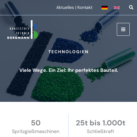
Zum
Aktuelles
|
Kontakt
Inhalt
springen
TECHNO­LOGIEN
Viele Wege. Ein Ziel: Ihr perfektes Bauteil.
50
25t bis 1.000t
Spritz­gieß­ma­schinen
Schließ­kraft