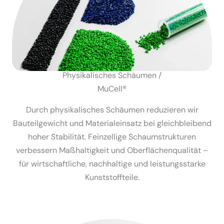
Physi­ka­li­sches Schäumen /
MuCell®
Durch physi­ka­li­sches Schäumen reduzieren wir
Bauteil­ge­wicht und Materi­al­einsatz bei gleich­bleibend
hoher Stabi­lität. Feinzellige Schaum­struk­turen
verbessern Maßhal­tigkeit und Oberflä­chen­qua­lität –
für wirtschaft­liche, nachhaltige und leistungs­starke
Kunst­stoff­teile.