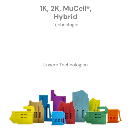
1K, 2K, MuCell®,
Hybrid
Techno­logie
Unsere Techno­logien